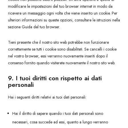
c
n
modificare le impostazioni del tuo browser internet in modo da
h
g
ricevere un messaggio ogni volta che viene inserito un cookie. Per
e
ulteriori informazioni su queste opzioni, consultare le istruzioni nella
sezione Guida del tuo browser.
Tieni presente che il nostro sito web potrebbe non funzionare
correttamente se tutti i cookie sono disabilitati. Se cancelli i cookie
nel vostro browser, essi verranno nuovamente inseriti dopo il
consenso fornito quando visiterete nuovamente il nostro sito web.
9. I tuoi diritti con rispetto ai dati
personali
Hai i seguenti diritti relativi ai tuoi dati personali:
Hai il diritto di sapere quando i tuoi dati personali sono
necessari, cosa succede ad essi, quanto a lungo verranno