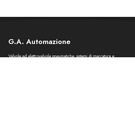
G.A. Automazione
Valvole ed elettrovalvole pneumatiche, sistemi di marcatura e
strumentazione per collaudo
e componenti per l’automazione industriale a Torino, in Piemonte.
Sede
Via E.Rubino 76
10137 – Torino – ITALIA
Contatti