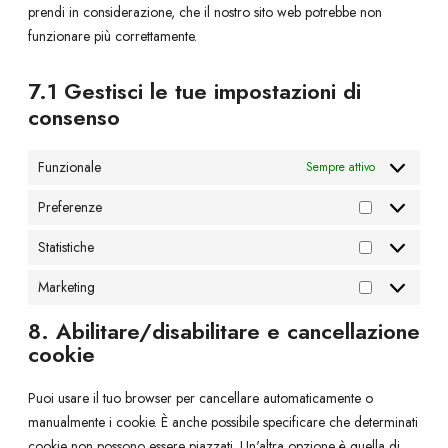
v
e
o
prendi in considerazione, che il nostro sito web potrebbe non
i
r
s
funzionare più correttamente.
c
v
e
e
i
r
7.1 Gestisci le tue impostazioni di
w
c
v
consenso
o
e
i
r
g
c
Funzionale
Sempre attivo
d
o
e
p
o
v
Preferenze
P
r
g
a
r
Statistiche
e
l
r
S
e
s
e
i
t
Marketing
f
s
-
e
M
a
e
f
a
8. Abilitare/disabilitare e cancellazione
t
r
o
r
cookie
i
e
n
k
s
n
t
e
Puoi usare il tuo browser per cancellare automaticamente o
t
z
s
t
manualmente i cookie. È anche possibile specificare che determinati
i
e
i
cookie non possono essere piazzati. Un'altra opzione è quella di