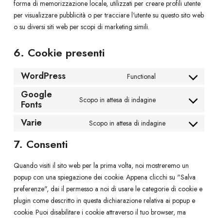
forma di memorizzazione locale, utilizzati per creare profili utente
per visualizzare pubblicità o per tracciare l'utente su questo sito web
o su diversi siti web per scopi di marketing simili.
6. Cookie presenti
WordPress
Functional
C
Google
o
Scopo in attesa di indagine
Fonts
n
C
s
o
Varie
Scopo in attesa di indagine
e
n
C
n
s
o
7. Consenti
t
e
n
t
n
s
Quando visiti il sito web per la prima volta, noi mostreremo un
o
t
e
popup con una spiegazione dei cookie. Appena clicchi su "Salva
s
t
n
preferenze", dai il permesso a noi di usare le categorie di cookie e
e
o
t
plugin come descritto in questa dichiarazione relativa ai popup e
r
s
t
cookie. Puoi disabilitare i cookie attraverso il tuo browser, ma