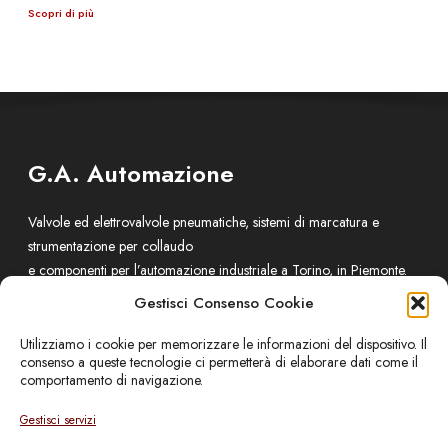
Scopri di più
G.A. Automazione
Valvole ed elettrovalvole pneumatiche, sistemi di marcatura e
strumentazione per collaudo
e componenti per l’automazione industriale a Torino, in Piemonte.
Gestisci Consenso Cookie
Sede
Utilizziamo i cookie per memorizzare le informazioni del dispositivo. Il
consenso a queste tecnologie ci permetterà di elaborare dati come il
Via E.Rubino 76
comportamento di navigazione.
10137 – Torino – ITALIA
Gestisci servizi